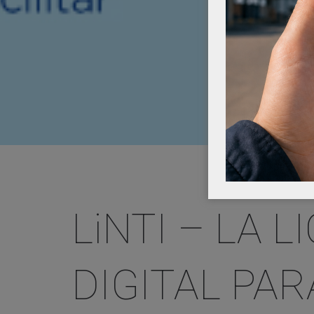
LiNTI – LA L
DIGITAL PAR