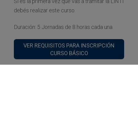
Si es la primera vez que vas a tramitar la LiNTI
debés realizar este curso.
Duración: 5 Jornadas de 8 horas cada una.
VER REQUISITOS PARA INSCRIPCIÓN
CURSO BÁSICO
RENOVACIÓN (ACTUALIZACIÓN Y
PERFECCIONAMIENTO)
Una vez realizado el Curso Básico Inicial
deberás hacer una actualización anual. Cada
año las temáticas cambian ampliando los
conocimientos y actualizaciones.