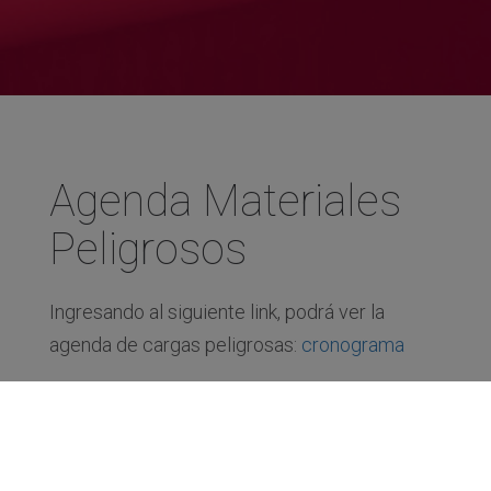
Agenda Materiales
Peligrosos
Ingresando al siguiente link, podrá ver la
agenda de cargas peligrosas:
cronograma