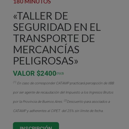
180 MINUTOS
«TALLER DE
SEGURIDAD EN EL
TRANSPORTE DE
MERCANCÍAS
PELIGROSAS»
VALOR $2400
(1)(2)
(1)
En caso de corresponder CATAMP practicará percepción de IIBB
por ser agente de recaudación del Impuesto a los Ingresos Brutos
(2)
por la Provincia de Buenos Aires.
Descuento para asociados a
CATAMP y adherentes al CIPET del 25% sin límite de fecha.
INSCRIPCIÓN