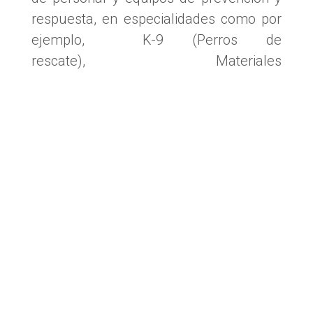
respuesta, en especialidades como por
ejemplo, K-9 (Perros de
rescate), Materiales
peligrosos, Rescate acuático, Incendios
forestales y USAR (Equipo de búsqueda
y rescate en estructuras colapsadas)
Foto: Sala de reuniones CATAMP. De derecha a izquierda
Lic. Cnl (R)
Edgardo Lyonnet, Dr. Guillermo Canievsky, el vicepresidente de
CATAMP Juan Segovia, Lic. Andrea Chiappini,
Daniel Iglesias
y Alejandro Chas.
Fuente: CATAMP
Facebook
LinkedIn
X
Threads
WhatsApp
Email