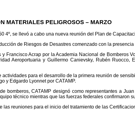
ON MATERIALES PELIGROSOS – MARZO
 4º, se llevó a cabo una nueva reunión del Plan de Capacitaci
ducción de Riesgos de Desastres comenzado con la presencia d
 y Francisco Acrap por la Academia Nacional de Bomberos Volu
guridad Aeroportuaria y Guillermo Canievsky, Rubén Ruocco,
actividades para el desarrollo de la primera reunión de sensib
 Rago y Edgardo Lyonnet por CATAMP.
es de bomberos, CATAMP designó como representantes a Juan 
uipo técnico mientras que las fuerzas federales confirmaron s
e las reuniones para el inicio del tratamiento de las Certificac