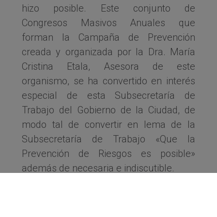
hizo posible. Este conjunto de
Congresos Masivos Anuales que
forman la Campaña de Prevención
creada y organizada por la Dra. María
Cristina Etala, Asesora de este
organismo, se ha convertido en interés
especial de esta Subsecretaría de
Trabajo del Gobierno de la Ciudad, de
modo tal de convertir en lema de la
Subsecretaría de Trabajo «Que la
Prevención de Riesgos es posible»
además de necesaria e indiscutible.
Algunos de los temas expuestos
refieren a los actores sociales, las