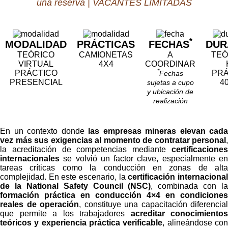
una reserva | VACANTES LIMITADAS
*
MODALIDAD
PRÁCTICAS
FECHAS
DUR
TEÓRICO
CAMIONETAS
A
TEÓ
VIRTUAL
4X4
COORDINAR
*
PRÁCTICO
PRÁ
Fechas
PRESENCIAL
4
sujetas a cupo
y ubicación de
realización
En un contexto donde
las empresas mineras elevan cada
vez más sus exigencias al momento de contratar personal
,
la acreditación de competencias mediante
certificaciones
internacionales
se volvió un factor clave, especialmente en
tareas críticas como la conducción en zonas de alta
complejidad. En este escenario, la
certificación internaciona
de la National Safety Council (NSC)
, combinada con la
formación práctica en conducción 4×4 en condiciones
reales de operación
, constituye una capacitación diferencial
que permite a los trabajadores
acreditar conocimientos
teóricos y experiencia práctica verificable
, alineándose co