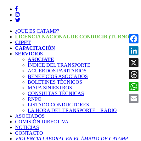
¿QUE ES CATAMP?
LICENCIA NACIONAL DE CONDUCIR (TURNOS)
CIPET
CAPACITACIÓN
Face
SERVICIOS
ASOCIATE
Linke
ÍNDICE DEL TRANSPORTE
ACUERDOS PARITARIOS
X
BENEFICIOS ASOCIADOS
BOLETINES TÉCNICOS
Threa
MAPA SINIESTROS
CONSULTAS TÉCNICAS
What
RNPQ
LISTADO CONDUCTORES
Email
LA HORA DEL TRANSPORTE – RADIO
ASOCIADOS
COMISIÓN DIRECTIVA
NOTICIAS
CONTACTO
VIOLENCIA LABORAL EN EL ÁMBITO DE CATAMP