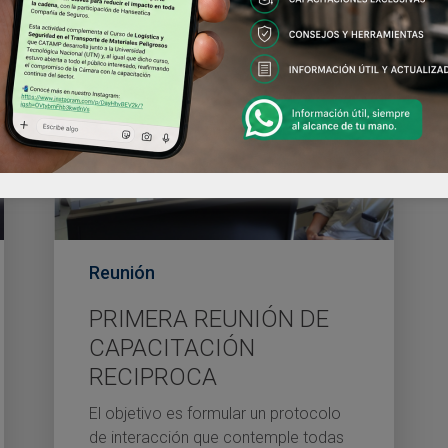
Reunión
PRIMERA REUNIÓN DE
CAPACITACIÓN
RECIPROCA
El objetivo es formular un protocolo
de interacción que contemple todas